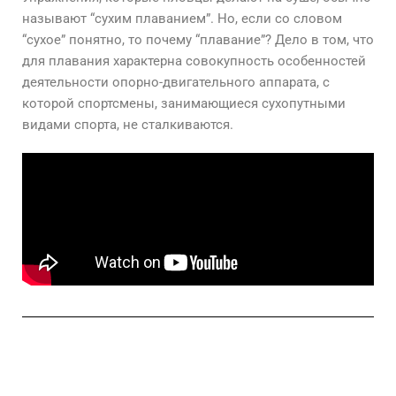
называют “сухим плаванием”. Но, если со словом
“сухое” понятно, то почему “плавание”? Дело в том, что
для плавания характерна совокупность особенностей
деятельности опорно-двигательного аппарата, с
которой спортсмены, занимающиеся сухопутными
видами спорта, не сталкиваются.