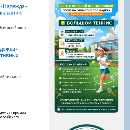
а «Надежда»
 плаванию
Всероссийского
адежда»
ртивных
ий тенниса и
Надежда» прошла
российского