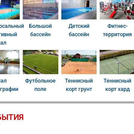
рсальный
Большой
Детский
Фитнес-
тивный
бассейн
бассейн
территория
зал
Зал
Футбольное
Теннисный
Теннисный
ографии
поле
корт грунт
корт хард
БЫТИЯ