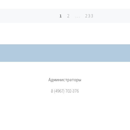
1
2
…
233
ts
igation
Администраторы
8 (4967) 702-376