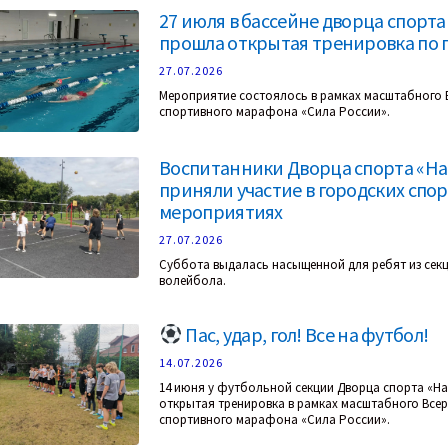
27 июля в бассейне дворца спорт
прошла открытая тренировка по
27.07.2026
Мероприятие состоялось в рамках масштабного 
спортивного марафона «Сила России».
Воспитанники Дворца спорта «Н
приняли участие в городских спо
мероприятиях
27.07.2026
Суббота выдалась насыщенной для ребят из секц
волейбола.
Пас, удар, гол! Все на футбол!
14.07.2026
14 июня у футбольной секции Дворца спорта «
открытая тренировка в рамках масштабного Все
спортивного марафона «Сила России».