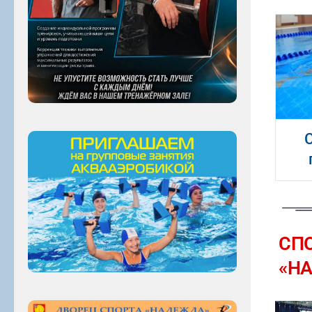
СП
«Н