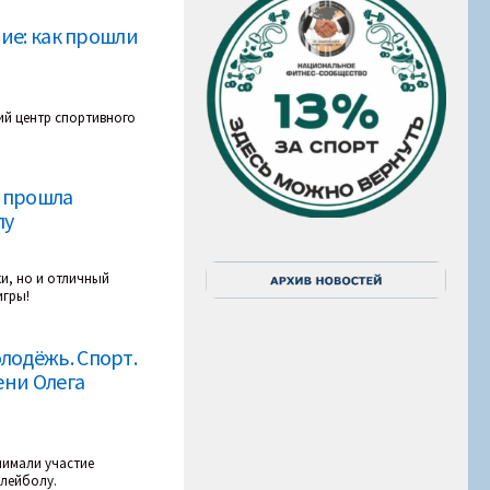
ие: как прошли
ий центр спортивного
» прошла
лу
и, но и отличный
игры!
одёжь. Спорт.
ени Олега
нимали участие
олейболу.