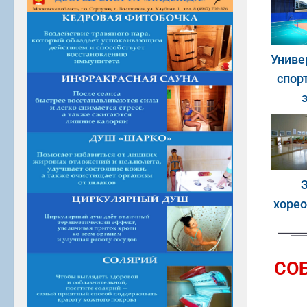
Униве
спор
хоре
СО