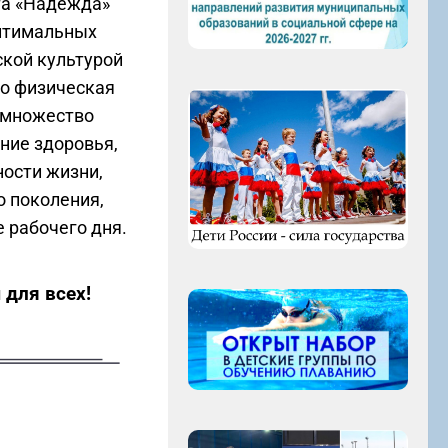
та «Надежда»
оптимальных
ской культурой
то физическая
 множество
ение здоровья,
ости жизни,
 поколения,
 рабочего дня.
 для всех!