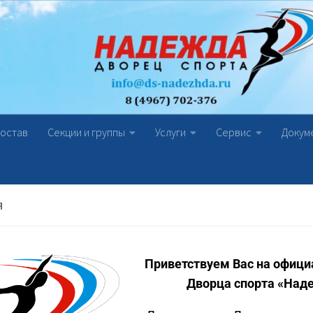
состав
Секции и группы
Услуги
Сервис
Докум
Я
Приветствуем Вас на офици
Дворца спорта «Над