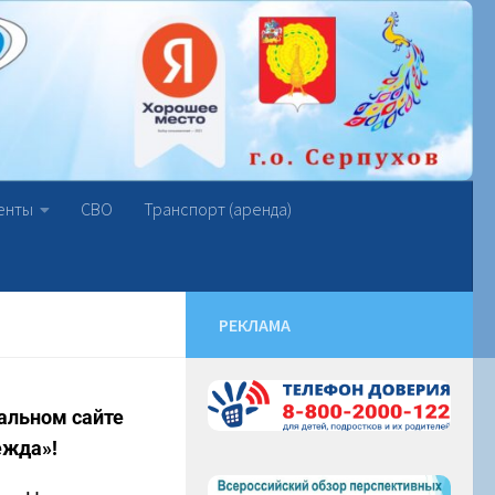
енты
СВО
Транспорт (аренда)
РЕКЛАМА
альном сайте
ежда»!