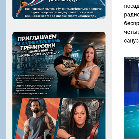
посад
радио
беспр
четыр
сануз