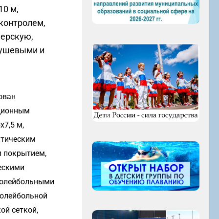
10 м,
контролем,
нерскую,
душевыми и
ован
ционным
х7,5 м,
атическим
 покрытием,
ескими
волейбольными
волейбольной
ой сеткой,