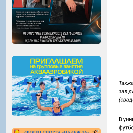
Также
зал д
(свад
В уни
футбо