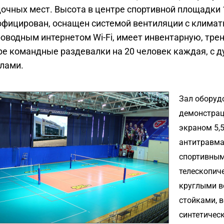
очных мест. Высота в центре спортивной площадки 
фицирован, оснащен системой вентиляции с климат
оводным интернетом Wi-Fi, имеет инвентарную, тре
е командные раздевалки на 20 человек каждая, с 
лами.
Зал оборуд
демонстра
экраном 5,5
антитравм
спортивным
телескопич
круглыми 
стойками, 
синтетическ