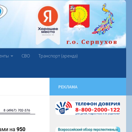
енты
СВО
Транспорт (аренда)
РЕКЛАМА
нами на
950