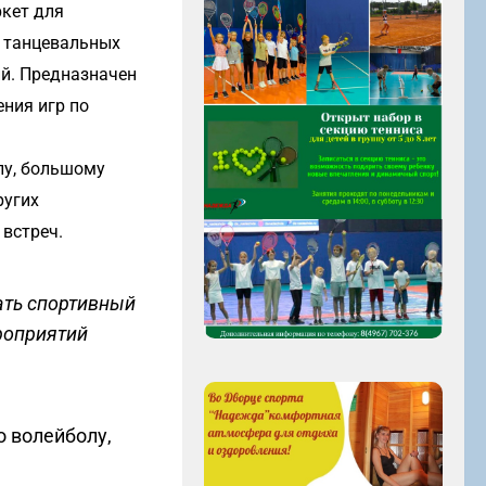
ркет для
 танцевальных
й. П
редназначен
ния игр по
лу,
большому
ругих
 встреч.
ать спортивный
роприятий
о волейболу,