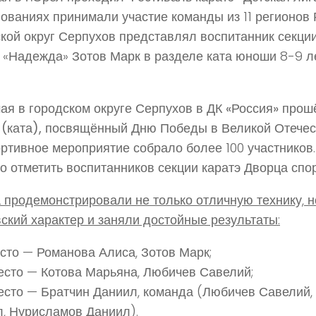
ованиях принимали участие команды из 11 регионов 
кой округ Серпухов представлял воспитанник секци
 «Надежда» Зотов Марк в разделе ката юноши 8-9 л
ая в городском округе Серпухов в ДК «Россия» прош
 (ката), посвящённый Дню Победы в Великой Отечес
ртивное мероприятие собрало более 100 участников
о отметить воспитанников секции каратэ Дворца спо
 продемонстрировали не только отличную технику, 
ский характер и заняли достойные результаты:
сто
— Романова Алиса, Зотов Марк;
есто
— Котова Марьяна, Любичев Савелий;
есто
— Братчин Даниил, команда (Любичев Савелий,
, Нурисламов Даниил).