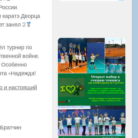
России.
и каратэ Дворца
ет занял 2
ёл турнир по
твенной войне.
. Особенно
рта «Надежда!
но и настоящий
 Братчин