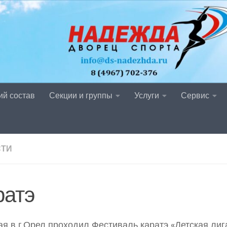
ий состав
Секции и группы
Услуги
Сервис
СТИ
ратэ
ая в г.Орел проходил Фестиваль каратэ «Детская лига