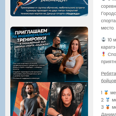
соревн
Городс
спорта
место.
10 м
каратэ
Спо
приятн
Ребята
бойцов
1
ме
2
м
3
м
Даниил