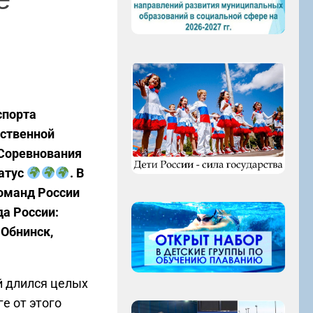
спорта
ественной
 Соревнования
атус
. В
команд России
да России:
 Обнинск,
й длился целых
е от этого