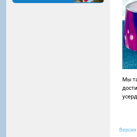
Мы та
дост
усерд
Версия 