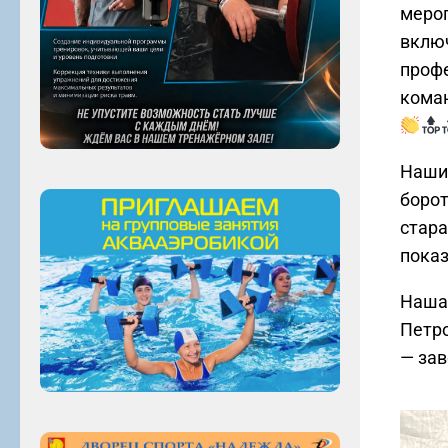
мероп
включ
профе
коман
Наши 
борот
стара
показ
Наша 
Петро
— за