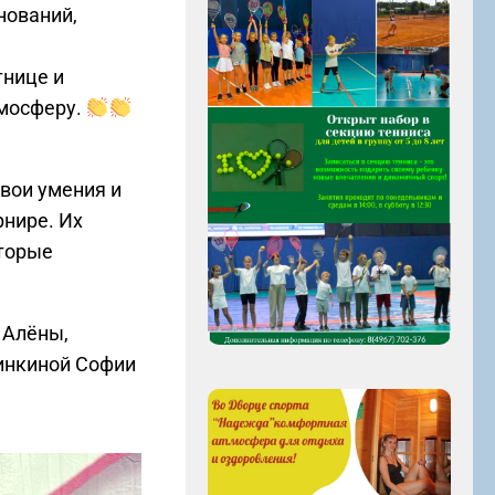
нований,
тнице и
тмосферу.
свои умения и
рнире. Их
оторые
 Алёны,
инкиной Софии