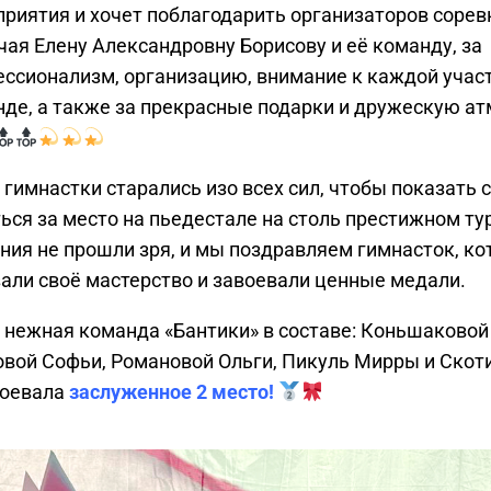
риятия и хочет поблагодарить организаторов сорев
ая Елену Александровну Борисову и её команду, за
ссионализм, организацию, внимание к каждой учас
де, а также за прекрасные подарки и дружескую а
гимнастки старались изо всех сил, чтобы показать 
ься за место на пьедестале на столь престижном ту
ния не прошли зря, и мы поздравляем гимнасток, к
али своё мастерство и завоевали ценные медали.
нежная команда «Бантики» в составе: Коньшаковой
вой Софьи, Романовой Ольги, Пикуль Мирры и Скот
воевала
заслуженное 2 место!