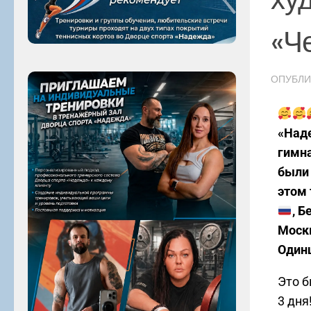
«Ч
ОПУБЛ
«Наде
гимна
были
этом 
, Б
Москв
Одинц
Это б
3 дня