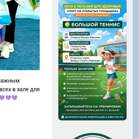
 важным
сех в зале для