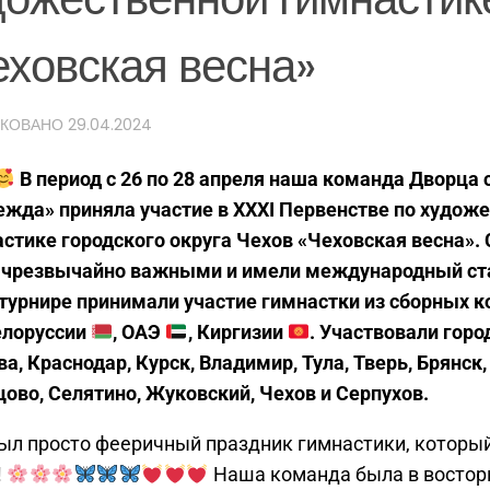
еховская весна»
ИКОВАНО
29.04.2024
В период с 26 по 28 апреля наша команда Дворца 
жда» приняла участие в XXXI Первенстве по худож
стике городского округа Чехов «Чеховская весна».
 чрезвычайно важными и имели международный ст
турнире принимали участие гимнастки из сборных 
елоруссии
, ОАЭ
, Киргизии
. Участвовали горо
а, Краснодар, Курск, Владимир, Тула, Тверь, Брянск,
ово, Селятино, Жуковский, Чехов и Серпухов.
ыл просто фееричный праздник гимнастики, которы
!
Наша команда была в восторг