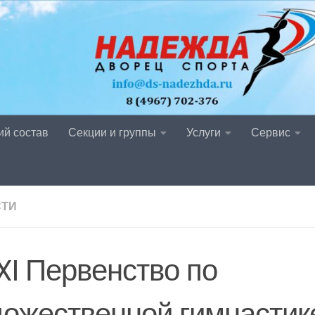
ий состав
Секции и группы
Услуги
Сервис
СТИ
XI Первенство по
дожественной гимнастик