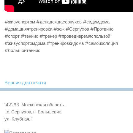
#живуспортом #дснадеждасерпухов #сидимдома
#домашняятренировка #зож #Серпухов #Протвино
#спорт #теннис #тренер #проведивремяспользой
#живуспортомдома #тренировкидома #самоизоляция
#большойтеннис
Версия для печати
142253 Московская область,
г.о. Серпухов, п. Большевик,
ул. Клубная, 1