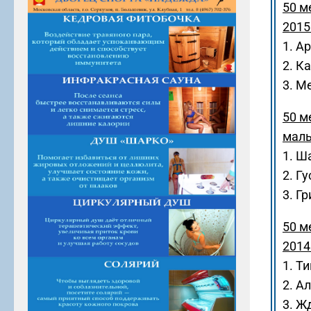
50 м
2015 
1. А
2. К
3. М
50 м
маль
1. Ш
2. Г
3. Г
50 м
2014 
1. Т
2. А
3. Ж