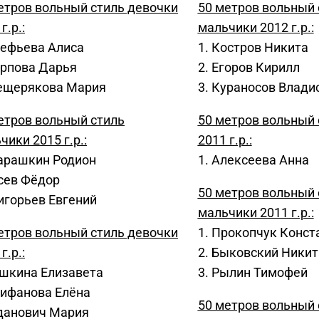
етров вольный стиль девочки
50 метров вольный 
г.р.:
мальчики 2012 г.р.:
рефьева Алиса
1. Костров Никита
арпова Дарья
2. Егоров Кирилл
ещерякова Мария
3. Кураносов Влади
етров вольный стиль
50 метров вольный 
чики 2015 г.р.:
2011 г.р.:
арашкин Родион
1. Алексеева Анна
усев Фёдор
50 метров вольный 
ригорьев Евгений
мальчики 2011 г.р.:
етров вольный стиль девочки
1. Прокопчук Конст
г.р.:
2. Быковский Никит
ишкина Елизавета
3. Рылин Тимофей
лифанова Елёна
50 метров вольный 
данович Мария