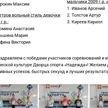
мальчики 2009 г.р. 
орокин Максим
1. Иванов Арсений
етров вольный стиль девочки
2. Толстов Артур
г.р.:
3. Киреев Кирилл
юмина Анастасия
ньшина Мария
афина Виктория
здравляем с победами участников соревнований и и
ческой культуре Дворца спорта «Надежда»! Желаем
ивных успехов, быстрых секунд и лучших результато