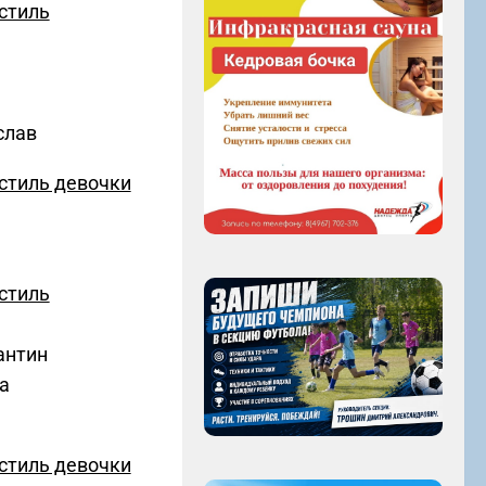
стиль
слав
стиль девочки
стиль
антин
а
стиль девочки