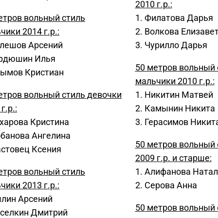
2010 г.р.:
етров вольный стиль
1. Филатова Дарья
чики 2014 г.р.:
2. Волкова Елизаве
улешов Арсений
3. Чурилло Дарья
ордюшин Илья
50 метров вольный 
лымов Кристиан
мальчики 2010 г.р.:
етров вольный стиль девочки
1. Никитин Матвей
г.р.:
2. Камынин Никита
ахарова Кристина
3. Герасимов Никит
обанова Ангелина
50 метров вольный 
астовец Ксения
2009 г.р. и старше:
етров вольный стиль
1. Алифанова Ната
чики 2013 г.р.:
2. Серова Анна
ылин Арсений
50 метров вольный 
иселкин Дмитрий