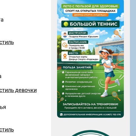
та
стиль
а
стиль девочки
лья
стиль