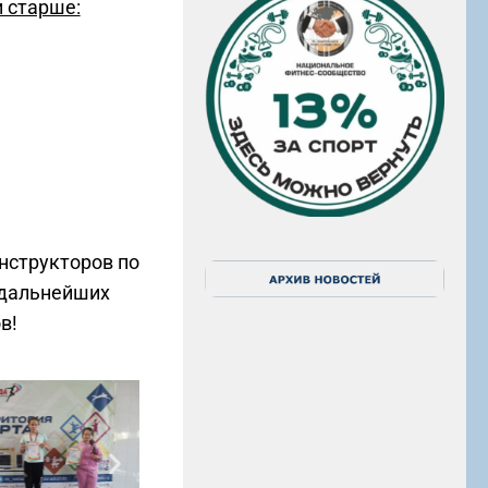
и старше:
нструкторов по
 дальнейших
в!