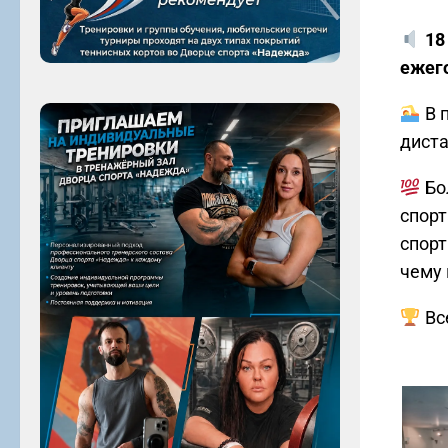
18
ежего
В 
диста
Бо
спорт
спорт
чему 
Вс