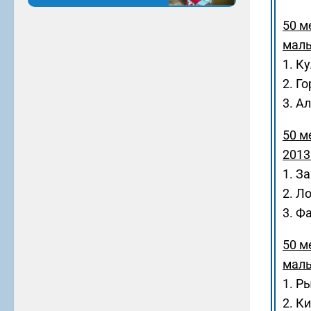
50 м
маль
1. К
2. Г
3. А
50 м
2013 
1. З
2. Л
3. Ф
50 м
маль
1. Р
2. К