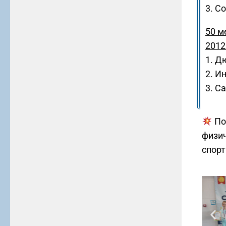
3. С
50 м
2012 
1. Д
2. И
3. С
По
физи
спорт