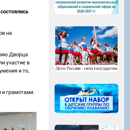
 состоялись
ов на
анию Дворца
ли участие в
умения и то,
 и грамотами.