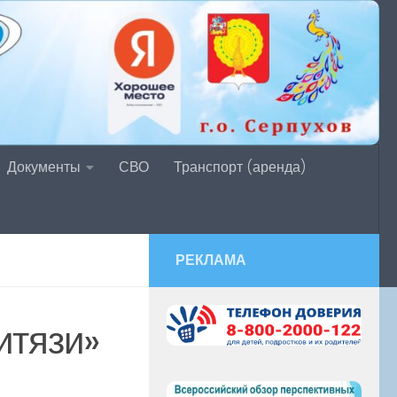
Документы
СВО
Транспорт (аренда)
РЕКЛАМА
итязи»