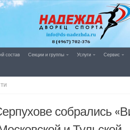
ий состав
Секции и группы
Услуги
Сервис
СТИ
Серпухове собрались «В
 Московской и Тульской