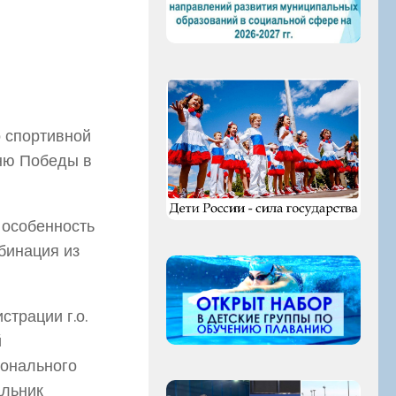
 спортивной
ню Победы в
 особенность
бинация из
трации г.о.
й
ионального
альник