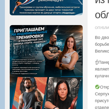
об
ОПУБЛ
Во дво
борьбе
Велико
☝Панкр
являет
кулачн
Откр
Серпух
присут
отделе