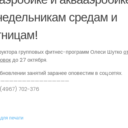
недельникам средам и
тницам!
руктора групповых фитнес-программ
Олеси Шутко
о
овок
до
27 октября
.
бновлении занятий заранее оповестим в соц.сетях.
—————————————————
 (4967) 702-376
для печати