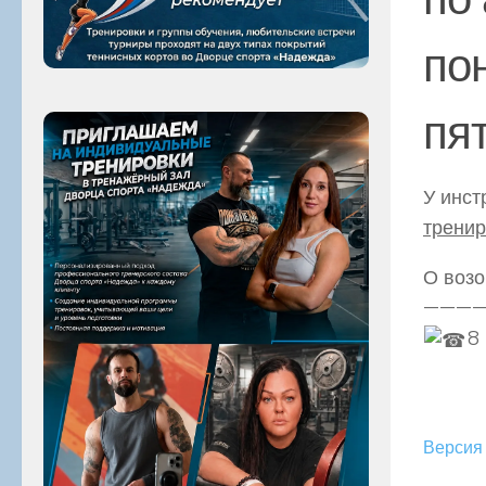
по
пя
У инст
тренир
О возо
———
8
Версия 