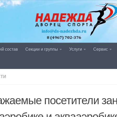
ий состав
Секции и группы
Услуги
Сервис
СТИ
ажаемые посетители за
 аэробике и аквааэробик