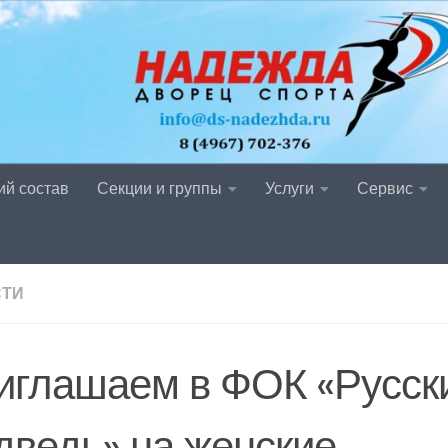
ий состав
Секции и группы
Услуги
Сервис
СТИ
иглашаем в ФОК «Русск
дведь» на женские