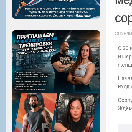
со
ОПУБЛ
С 30 
и Пер
женщи
Начал
Вход 
Серпу
Ждём