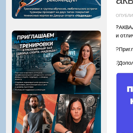
ОПУБЛ
?АКВАА
и отли
?Пригл
?Допол