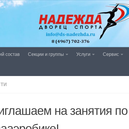
ий состав
Секции и группы
Услуги
Сервис
СТИ
иглашаем на занятия по
вааэробике!