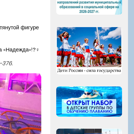
тянутой фигуре
а «Надежда»!?‍♀
-376.