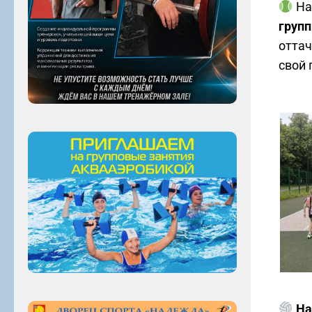
На
групп
оттач
свой 
На