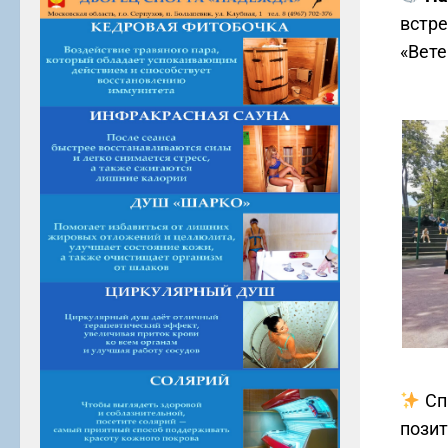
встре
«Вете
Сп
пози