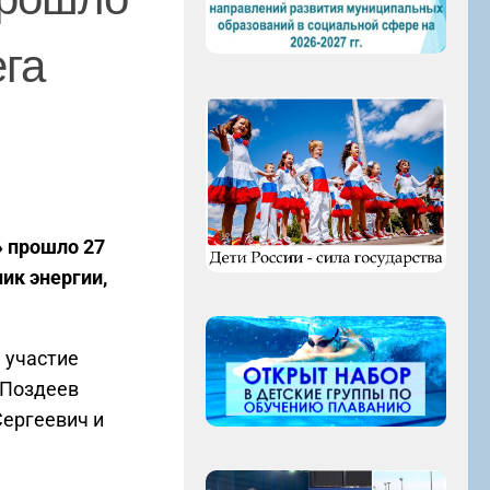
ега
 прошло 27
ик энергии,
 участие
 Поздеев
Сергеевич и