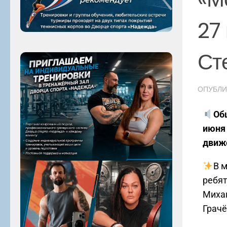
27
Ст
ОПУБЛ
Об
июня 
движе
В 
ребят
Михаи
Грачё