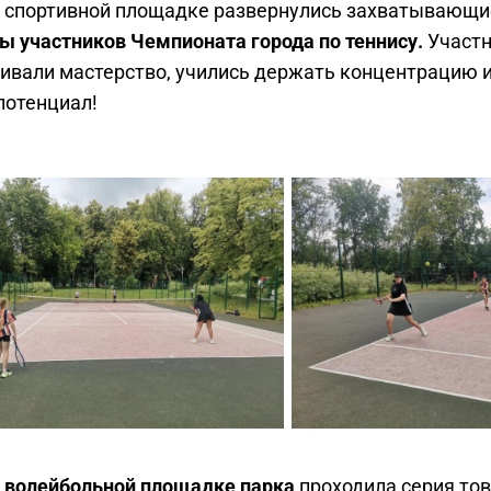
 спортивной площадке развернулись захватывающ
ы участников Чемпионата города по теннису.
Участн
ивали мастерство, учились держать концентрацию 
потенциал!
 волейбольной площадке парка
проходила серия то