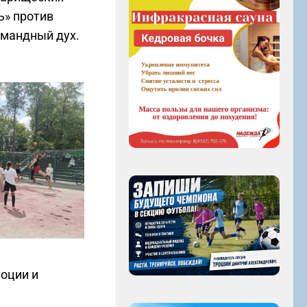
ь» против
омандный дух.
оции и