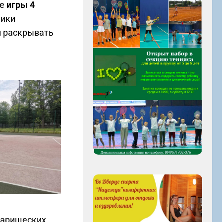
ие
игры 4
ики
и раскрывать
варищеских