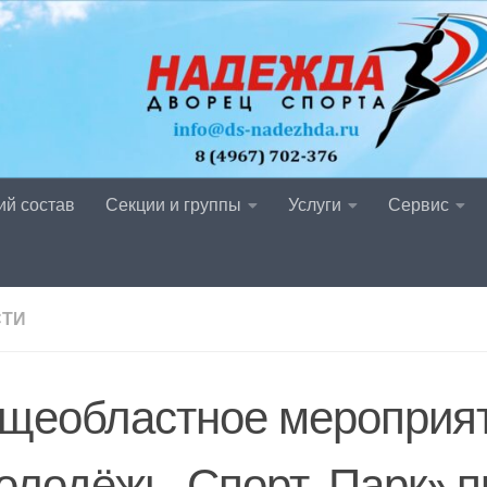
ий состав
Секции и группы
Услуги
Сервис
СТИ
щеобластное мероприя
олодёжь. Спорт. Парк» 