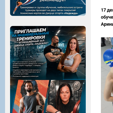
17 де
обуче
Арин