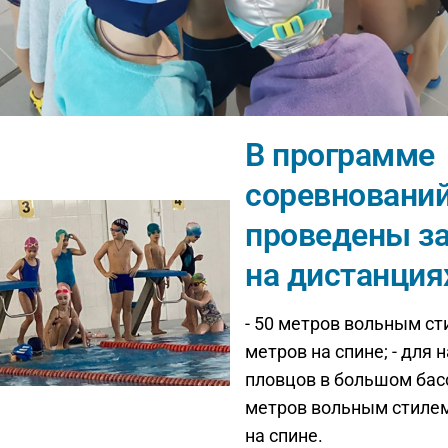
В программе
соревновани
проведены з
на дистанция
- 50 метров вольным ст
метров на спине; - для
пловцов в большом басс
метров вольным стилем
на спине.