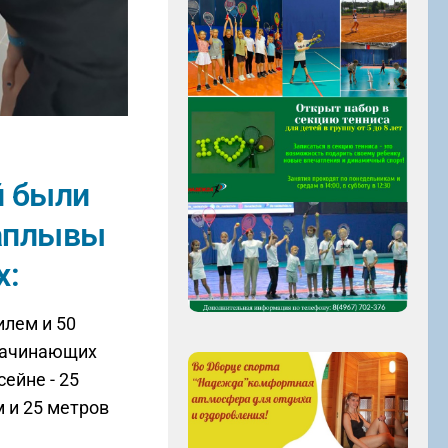
й были
аплывы
х:
илем и 50
 начинающих
ейне - 25
 и 25 метров