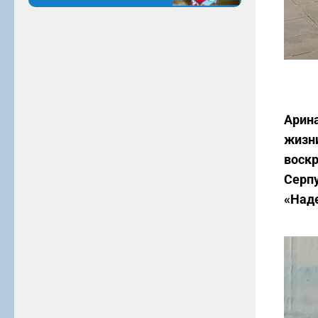
Арина
жизни
воскр
Серпу
«Наде