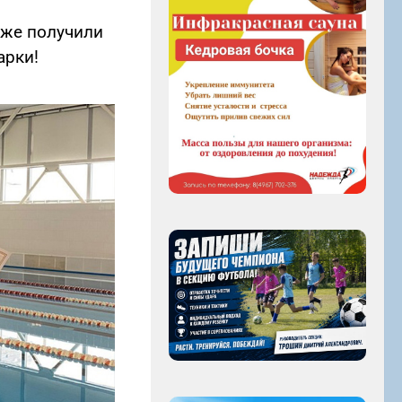
кже получили
арки!