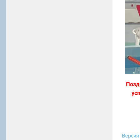
Позд
ус
Версия 