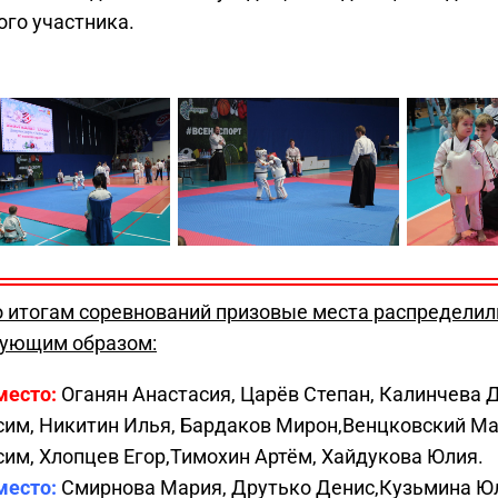
го участника.
 итогам соревнований призовые места распределил
ующим образом:
место:
Оганян Анастасия, Царёв Степан, Калинчева Д
им, Никитин Илья, Бардаков Мирон,Венцковский М
им, Хлопцев Егор,Тимохин Артём, Хайдукова Юлия.
есто:
Смирнова Мария, Друтько Денис,Кузьмина Ю