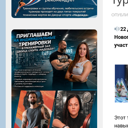
ОПУБЛ
22
Новог
участ
Этот 
навык