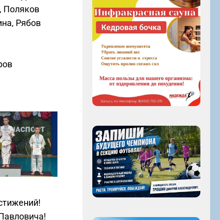
, Поляков
на, Рябов
ров
остижений!
 Павловича!