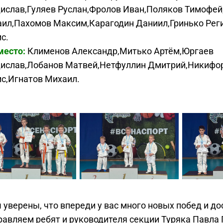
ислав,Гуляев Руслан,Фролов Иван,Поляков Тимофей
ил,Пахомов Максим,Карагодин Даниил,Гринько Реги
с.
место:
Клименов Александр,Митько Артём,Юргаев
ислав,Лобанов Матвей,Нетфуллин Дмитрий,Никифо
с,Игнатов Михаил.
уверены, что впереди у вас много новых побед и д
авляем ребят и руководителя секции Туряка Павла