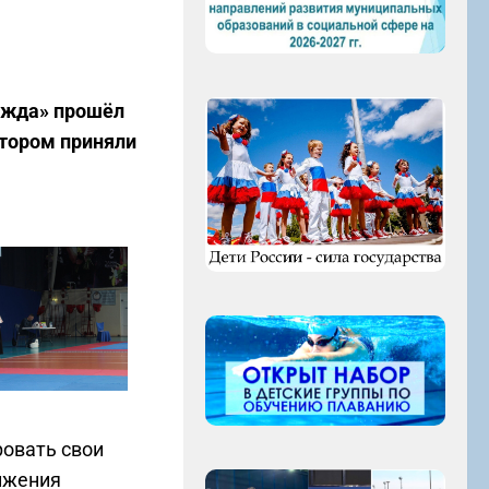
ежда» прошёл
отором приняли
ровать свои
тижения