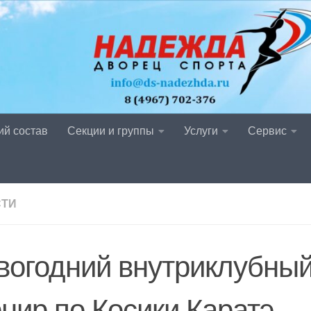
ий состав
Секции и группы
Услуги
Сервис
СТИ
вогодний внутриклубны
рнир по Косики Каратэ