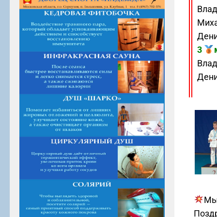
Влад
Миха
Дени
3
Влад
Дени
Мы 
Поздр