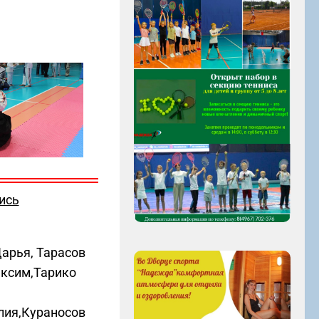
ись
арья, Тарасов
аксим,Тарико
лия,Кураносов