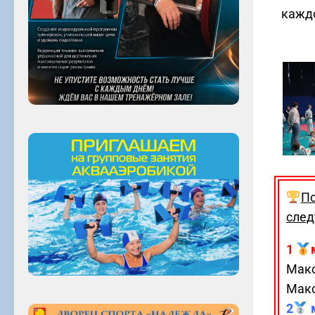
каждо
По
след
1
Макс
Макс
2
м