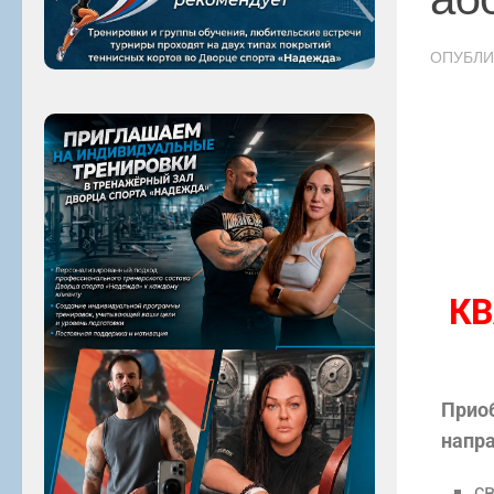
ОПУБЛ
КВ
Приоб
напра
с