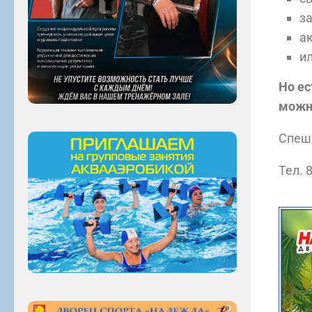
з
а
и
Но ес
можн
Спеши
Тел. 