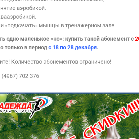
анятие аэробикой,
квааэробикой,
ли «подкачать» мышцы в тренажерном зале.
ть одно маленькое «но»: купить такой абонемент с
2
о только в период
с 18 по 28 декабря
.
те! Количество абонементов ограничено!
8 (4967) 702-376