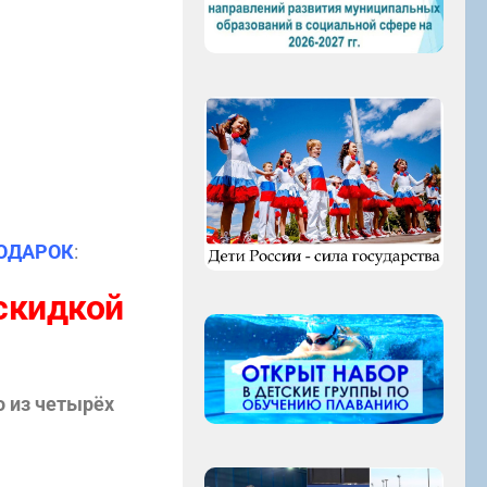
ОДАРОК
:
скидкой
о из четырёх