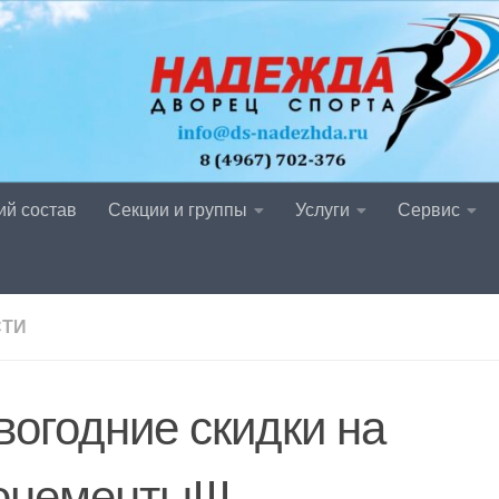
ий состав
Секции и группы
Услуги
Сервис
СТИ
вогодние скидки на
онементы!!!