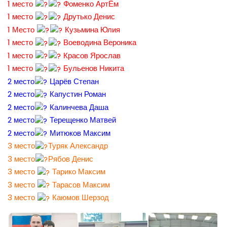
1 место
Фоменко АртЁм
1 место
Друтько Денис
1 Место
Кузьмина Юлия
1 место
Воеводина Вероника
1 место
Красов Ярослав
1 место
Бульенов Никита
2 место
Царёв Степан
2 место
Капустин Роман
2 место
Калинчева Даша
2 место
Терещенко Матвей
2 место
Митюков Максим
3 место
Туряк Александр
3 место
Рябов Денис
3 место
Тарико Максим
3 место
Тарасов Максим
3 место
Каюмов Шерзод