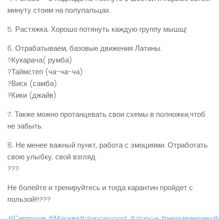
минуту стоим на полупальцах.
5. Растяжка. Хорошо потянуть каждую группу мышщ!
6. Отрабатываем, базовые движения Латины:
?Кукарача( румба)
?Таймстеп (ча-ча-ча)
?Виск (самба)
?Кики (джайв)
7. Также можно протанцевать свои схемы в полножки,чтоб
не забыть.
8. Не менее важный пункт, работа с эмоциями. Отработать
свою улыбку, свой взгляд.
???
Не болейте и тренируйтесь и тогда карантин пройдет с
пользой!!!???
#Серпухов
#Москва
#dancesport
#dance
#неткарантину
#