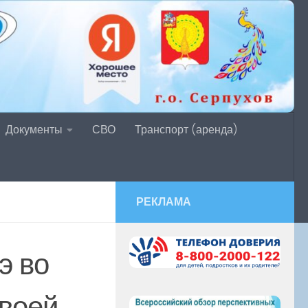
Документы
СВО
Транспорт (аренда)
РЕКЛАМА
э во
своей