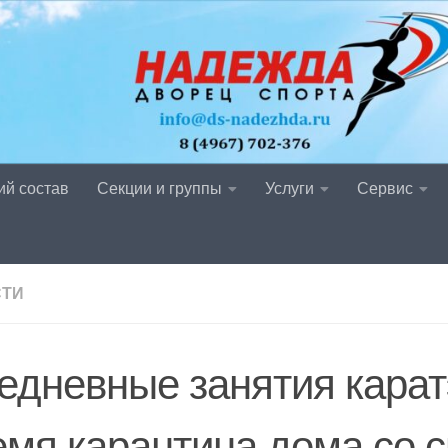
ий состав
Секции и группы
Услуги
Сервис
СТИ
едневные занятия карат
емя карантина дома со 