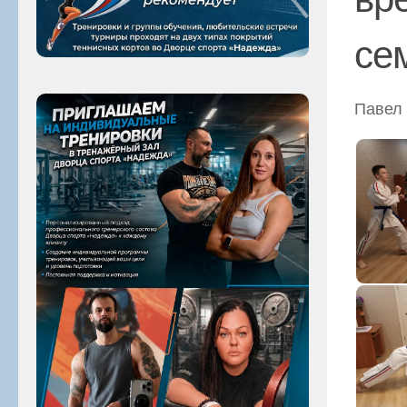
се
Павел 