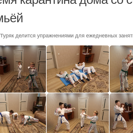
мьёй
Туряк делится упражнениями для ежедневных занят