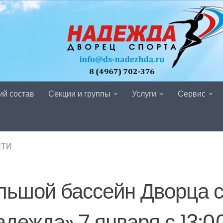
ий состав
Секции и группы
Услуги
Сервис
СТИ
льшой бассейн Дворца 
адежда» 7 января с 13:0