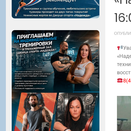
16
ОПУБЛ
Ув
«Над
техни
восс
8(4