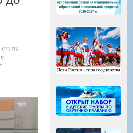
 спорта
 с
т