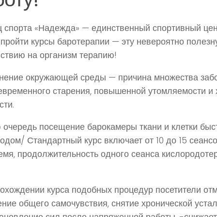
 спорта «Надежда» — единственный спортивный цент
пройти курсы баротерапии — эту невероятно полезн
ствию на организм терапию!
нение окружающей среды — причина множества заб
временного старения, повышенной утомляемости и 
сти.
 очередь посещение барокамеры ткани и клетки бы
одом/ Стандартный курс включает от 10 до 15 сеанс
емя, продолжительность одного сеанса кислородоте
охождении курса подобных процедур посетители от
ние общего самочувствия, снятие хронической устал
ановление сил после напряженной работы, -снижает