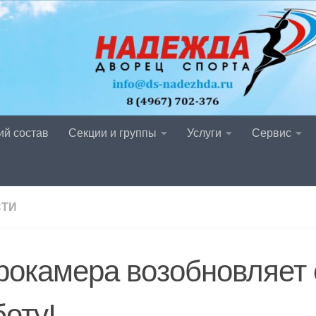
ий состав
Секции и группы
Услуги
Сервис
СТИ
рокамера возобновляет
боту!