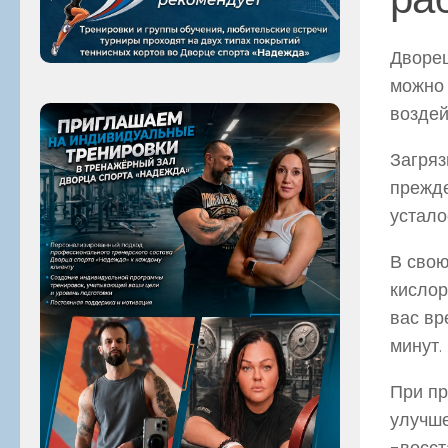
Дворец
можно 
воздей
Загряз
прежде
устало
В свою
кислор
вас вр
минут.
При пр
улучше
-восст