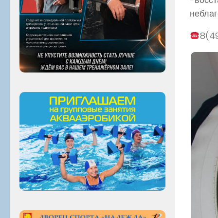
неблаг
8(4