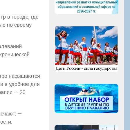
р в городе, где
ую по своему
олеваний,
хронической
стро насыщаются
ов в удобное для
рапии — 20
мечают: —
ости.