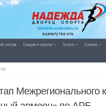
ий состав
Секции и группы
Услуги
Сервис
СТИ
этап Межрегионального 
ный армеец» по АРБ