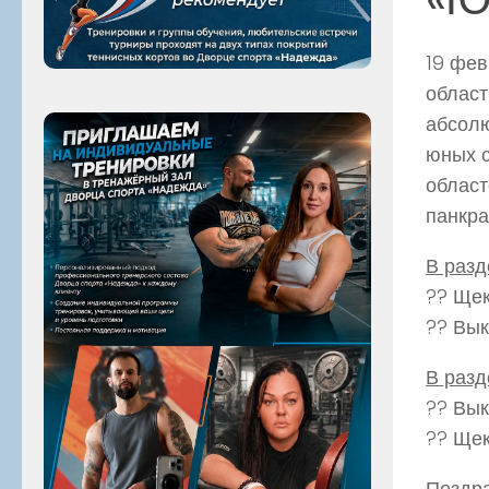
19 фев
област
абсол
юных с
област
панкра
В разд
?? Ще
?? Вы
В разд
?? Вы
?? Ще
Поздра