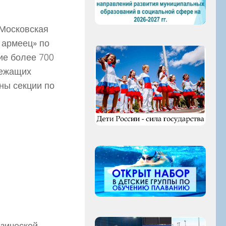
 Московская
 армеец» по
тие более 700
лежащих
ны секции по
изической