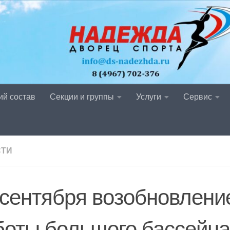
ий состав
Секции и группы
Услуги
Сервис
СТИ
 сентября возобновлени
боты большого бассейна