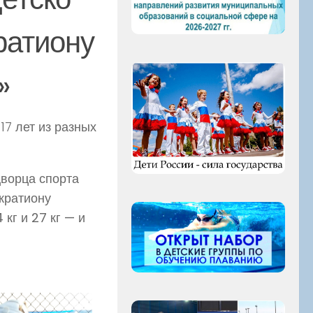
ратиону
»
17 лет из разных
Дворца спорта
кратиону
кг и 27 кг — и