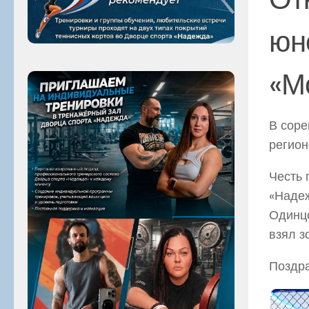
юн
«М
В соре
регион
Честь 
«Надеж
Одинцо
взял з
Поздра