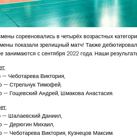
мены соревновались в четырёх возрастных категори
мены показали зрелищный матч! Также дебютировал
е занимаются с сентября 2022 года. Наши результат
ет:
о — Чеботарева Виктория,
о — Стрельчук Тимофей,
о — Гощевский Андрей, Шмакова Анастасия.
ет:
о — Шалаевский Даниил,
о — Дерюгин Михаил,
о — Чеботарева Виктория, Кузнецов Максим.