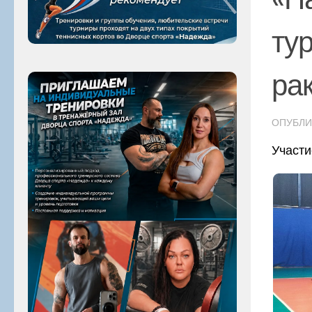
ту
ра
ОПУБЛ
Участи