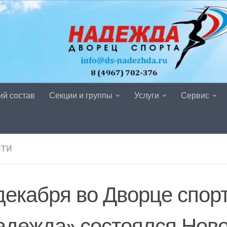
ий состав
Секции и группы
Услуги
Сервис
СТИ
 декабря во Дворце спор
адежда» состоялся Нов