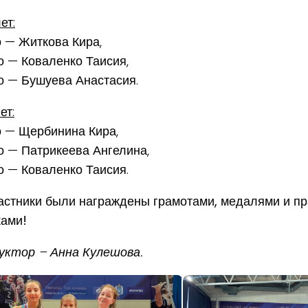
ет:
о — Житкова Кира,
о — Коваленко Таисия,
о — Бушуева Анастасия.
ет:
о — Щербинина Кира,
о — Патрикеева Ангелина,
о — Коваленко Таисия.
астники были награждены грамотами, медалями и п
ками!
уктор – Анна Кулешова.