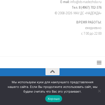
E-mail:
info@ds-nadezhda.ru
Тел. 8 (4967) 702-376
© 2008-2026 МАУ ДС «НАДЕЖДА»
ВРЕМЯ РАБОТЫ:
ежедневно
с 7:00 до 22:00
Мы используем куки для наилучшего представления
Дворец спорта «Надежда» © 2026. Все права защищены.
нашего сайта. Если Вы продолжите использовать сайт, мы
будем считать что Вас это устраивает.
Хорошо