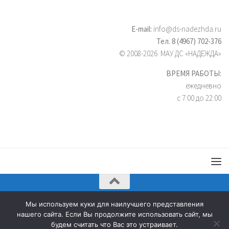
E-mail:
info@ds-nadezhda.ru
Тел. 8 (4967) 702-376
© 2008-2026 МАУ ДС «НАДЕЖДА»
ВРЕМЯ РАБОТЫ:
ежедневно
с 7:00 до 22:00
Дворец спорта «Надежда» © 2026. Все права защищены.
Мы используем куки для наилучшего представления
нашего сайта. Если Вы продолжите использовать сайт, мы
будем считать что Вас это устраивает.